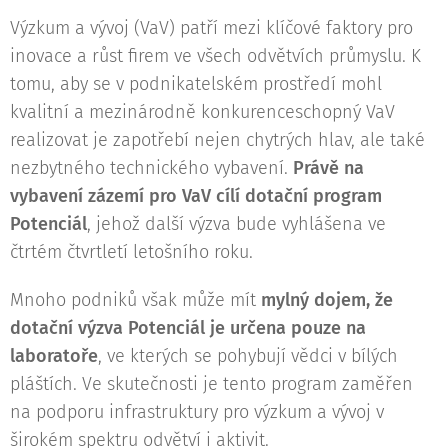
Výzkum a vývoj (VaV) patří mezi klíčové faktory pro
inovace a růst firem ve všech odvětvích průmyslu. K
tomu, aby se v podnikatelském prostředí mohl
kvalitní a mezinárodně konkurenceschopný VaV
realizovat je zapotřebí nejen chytrých hlav, ale také
nezbytného technického vybavení.
Právě na
vybavení zázemí pro VaV cílí dotační program
Potenciál
, jehož další výzva bude vyhlášena ve
čtrtém čtvrtletí letošního roku.
Mnoho podniků však může mít
mylný dojem, že
dotační výzva Potenciál je určena pouze na
laboratoře
, ve kterých se pohybují vědci v bílých
pláštích. Ve skutečnosti je tento program zaměřen
na podporu infrastruktury pro výzkum a vývoj v
širokém spektru odvětví i aktivit.