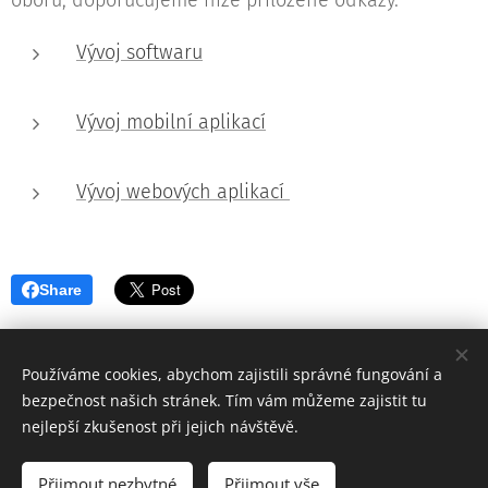
oboru, doporučujeme níže přiložené odkazy.
Vývoj softwaru
Vývoj mobilní aplikací
Vývoj webových aplikací
Share
Používáme cookies, abychom zajistili správné fungování a
bezpečnost našich stránek. Tím vám můžeme zajistit tu
nejlepší zkušenost při jejich návštěvě.
Grantujte se zkušenými profesionály
Získejte dotace na vaše podnikatelské projekty
Přijmout nezbytné
Přijmout vše