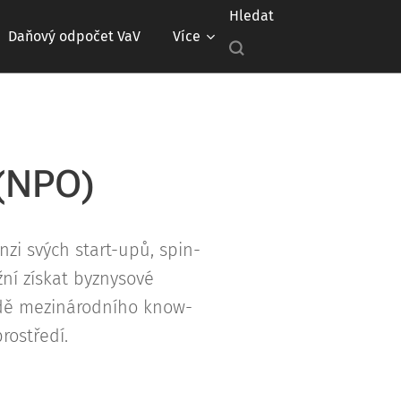
Hledat
Daňový odpočet VaV
Více
 (NPO)
zi svých start-upů, spin-
ní získat byznysové
ladě mezinárodního know-
rostředí.