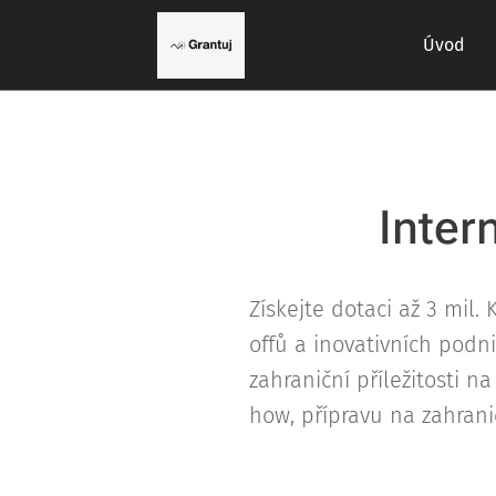
Úvod
Inter
Získejte dotaci až 3 mil
offů a inovativních podn
zahraniční příležitosti 
how, přípravu na zahrani