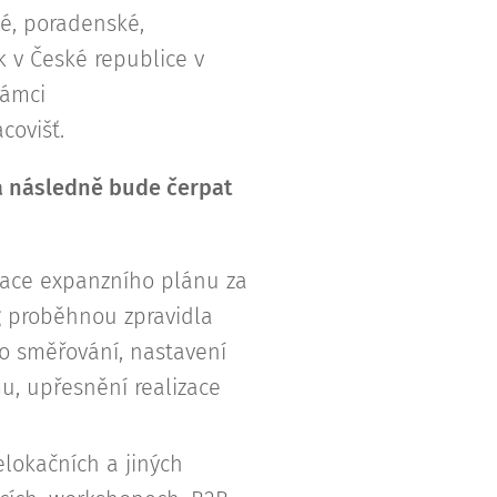
vé, poradenské,
 v České republice v
rámci
covišť.
a následně bude čerpat
izace expanzního plánu za
g proběhnou zpravidla
ho směřování, nastavení
u, upřesnění realizace
elokačních a jiných