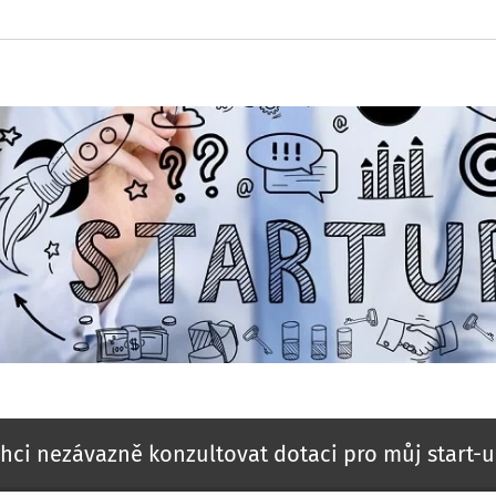
hci nezávazně konzultovat dotaci pro můj start-