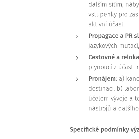
dalším sítím, nábyt
vstupenky pro zást
aktivní účast.
Propagace a PR s
jazykových mutací,
Cestovné a reloka
plynoucí z účasti 
Pronájem
: a) kan
destinaci, b) labo
účelem vývoje a te
nástrojů a dalšíh
Specifické podmínky vý