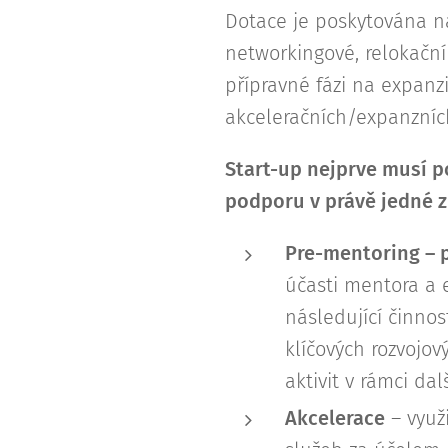
Dotace je poskytována na
networkingové, relokační
přípravné fázi na expanz
akceleračních/expanzníc
Start-up nejprve musí p
podporu v právě jedné z 
Pre-mentoring – p
účasti mentora a 
následující činnos
klíčových rozvojo
aktivit v rámci dal
Akcelerace
– využ