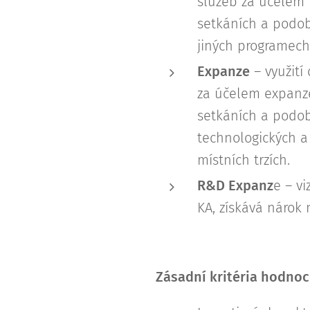
služeb za účelem 
setkáních a podob
jiných programech 
Expanze
– využití
za účelem expanze
setkáních a podob
technologických a 
místních trzích.
R&D Expanz
e – vi
KA, získává nárok 
Zásadní kritéria hodnoc