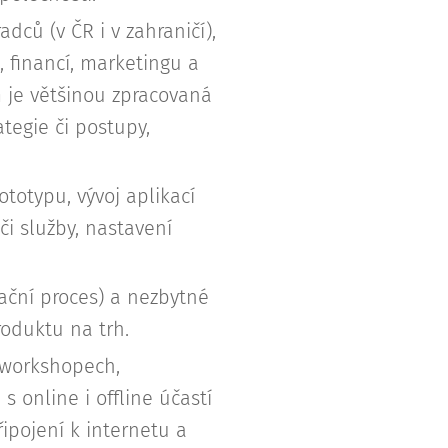
ců (v ČR i v zahraničí),
 financí, marketingu a
m je většinou zpracovaná
tegie či postupy,
ototypu, vývoj aplikací
či služby, nastavení
kační proces) a nezbytné
oduktu na trh.
, workshopech,
 online i offline účastí
řipojení k internetu a