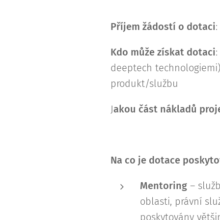
Příjem žádostí o dotaci
:
Kdo může získat dotaci
:
deeptech technologiemi) 
produkt/službu
J
akou část nákladů proj
Na co je dotace poskyt
Mentoring
– služb
oblasti, právní slu
poskytovány většin