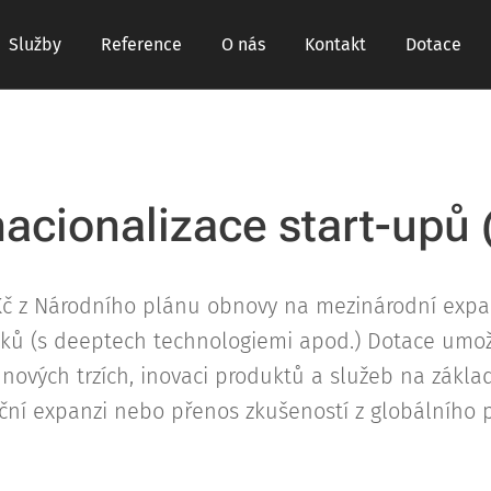
Služby
Reference
O nás
Kontakt
Dotace
nacionalizace start-upů
. Kč z Národního plánu obnovy na mezinárodní expan
iků (s deeptech technologiemi apod.) Dotace umož
na nových trzích, inovaci produktů a služeb na zák
ční expanzi nebo přenos zkušeností z globálního p