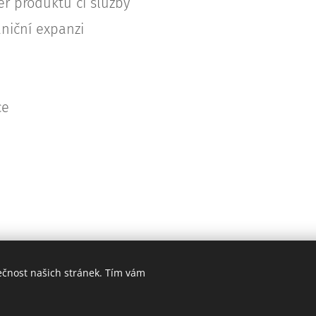
er produktu či služby
aniční expanzi
ce
ečnost našich stránek. Tím vám