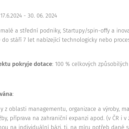
 17.6.2024 -
30. 06. 2024
 malé a střední podniky,
Startupy/spin-offy a inova
do stáří 7 let nabízející technologicky nebo proce
ektu pokryje dotace
: 100 % celkových způsobilých
ována
:
y z oblasti managementu, organizace a výroby, mar
žby, příprava na zahraniční expanzi apod. (v ČR i v 
ou na individuální bázi, tj. na míru potřeb dané 