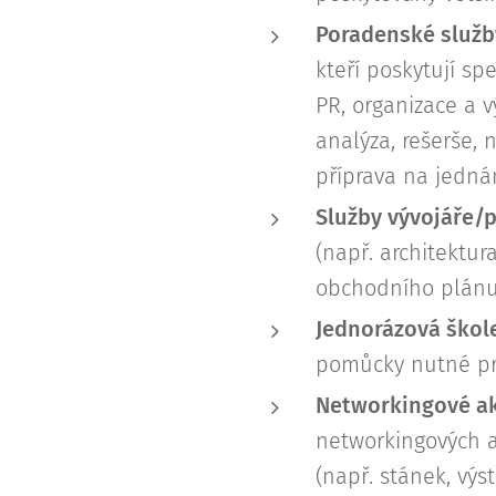
Poradenské služb
kteří poskytují s
PR, organizace a v
analýza, rešerše, 
příprava na jedná
Služby vývojáře/
(např. architektur
obchodního plánu
Jednorázová škol
pomůcky nutné pro
Networkingové a
networkingových ak
(např. stánek, výst