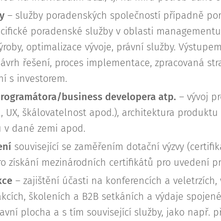
y
– služby poradenských společností případně porad
pecifické poradenské služby v oblasti managementu,
ýroby, optimalizace vývoje, právní služby. Výstupe
návrh řešení, proces implementace, zpracovaná stra
ní s investorem.
programátora/business developera atp.
– vývoj pr
a, UX, škálovatelnost apod.), architektura produktu 
 v dané zemi apod.
ení
související se zaměřením dotační výzvy (certifi
 získání mezinárodních certifikátů pro uvedení pr
kce
– zajištění účasti na konferencích a veletrzích
cích, školeních a B2B setkáních a výdaje spojené s
avní plocha a s tím související služby, jako např. p