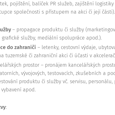
ek, pojištění, balíček PR služeb, zajištění logistik
upce společnosti s přístupem na akci či její části).
lužby
– propagace produktu či služby (marketingov
 grafické služby, mediální spolupráce apod.).
ce do zahraničí
– letenky, cestovní výdaje, ubytova
na tuzemské či zahraniční akci či účasti v akceler
celářských prostor – pronájem kancelářských prost
ratorních, vývojových, testovacích, zkušebních a p
stování produktu či služby vč. servisu, personálu,
o vybavení apod.
zvy
: