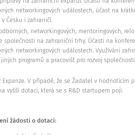
přípravy na zahraniční expanzi. Účasti na konfere
ných networkingových událostech, účast na krátk
v Česku i zahraničí.
 odborných, networkingových, mentoringových, relo
 společnosti na zahraniční trhy. Účasti na konfer
ných networkingových událostech. Využívání zahra
jiných programů a pracovišť pro rozvoj společnost
z Expanze. V případě, že se Žadatel v hodnotícím p
na vyšší dotaci, která se s R&D startupem pojí.
ení žádosti o dotaci: