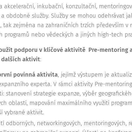
 akcelerační, inkubační, konzultační, mentoringo
 a obdobné služby. Služby se mohou odehrávat jak
i, tak zejména na zahraničních trzích především v 
h programů nebo vědeckých a jiných high-tech pra
oužít podporu v klíčové aktivitě Pre-mentoring 
dalších aktivit
:
rvní povinná aktivita
, jejímž výstupem je aktual
expanzního experta. V rámci aktivity Pre-mentorin
ti: stanovení strategie expanze, výběr geografické
vých oblastí, mapování maximálního využití program
ší vybrané aktivit.
ití odborných, networkingových, mentoringových, r