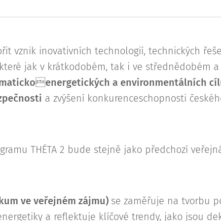
t vznik inovativních technologií, technických řeše
 které jak v krátkodobém, tak i ve střednědobém
imatickoenergetických a environmentálních cílů
zpečnosti
a zvýšení konkurenceschopnosti české
ogramu THÉTA 2 bude stejně jako předchozí veřejn
zkum ve veřejném zájmu)
se zaměřuje na tvorbu p
energetiky a reflektuje klíčové trendy, jako jsou de