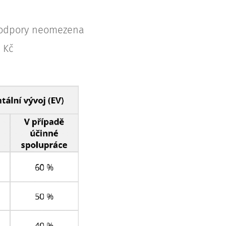
e podpory neomezena
 Kč