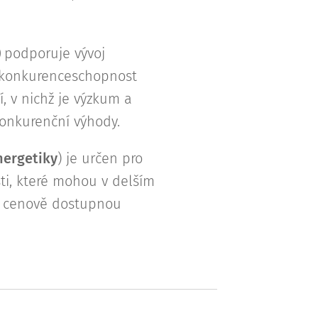
)
podporuje vývoj
t konkurenceschopnost
, v nichž je výzkum a
konkurenční výhody.
nergetiky
) je určen pro
ti, které mohou v delším
a cenově dostupnou