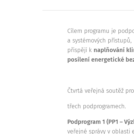
Cílem programu je podpoři
a systémových přístupů,
přispějí k
naplňování kl
posílení energetické be
Čtvrtá veřejná soutěž pr
třech podprogramech.
Podprogram 1 (PP1 – Vý
veřejné správy v oblasti 