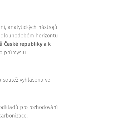
ní, analytických nástrojů
 a dlouhodobém horizontu
 České republiky a k
ho průmyslu.
á soutěž vyhlášena ve
odkladů pro rozhodování
karbonizace,