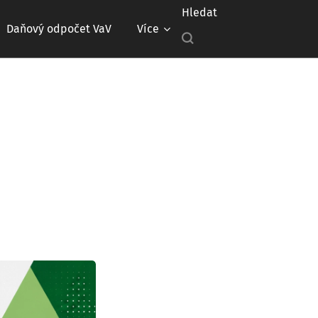
Hledat
Daňový odpočet VaV
Více