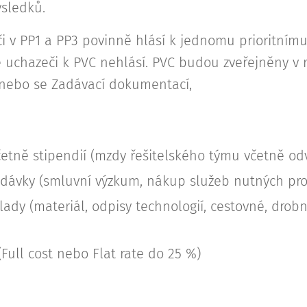
ýsledků.
či v PP1 a PP3 povinně hlásí k jednomu prioritním
se uchazeči k PVC nehlásí. PVC budou zveřejněny v 
nebo se Zadávací dokumentací,
etně stipendií (mzdy řešitelského týmu včetně od
ávky (smluvní výzkum, nákup služeb nutných pro 
lady (materiál, odpisy technologií, cestovné, dr
Full cost nebo Flat rate do 25 %)