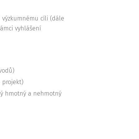
u výzkumnému cíli (dále
rámci vyhlášení
vodů)
projekt)
obný hmotný a nehmotný