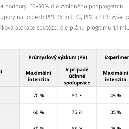
ta podpory: 60–90% dle zvoleného podprogramu.
dpory na projekt: PP1: 15 mil. Kč, PP2 a PP3: výš
ková alokace soutěže: dle plánu programu 1,1 mil.