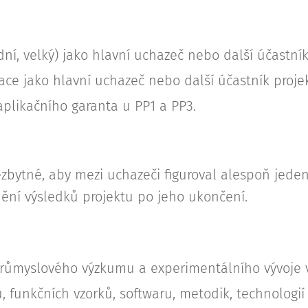
dní, velký) jako hlavní uchazeč nebo další účastník
ce jako hlavní uchazeč nebo další účastník projek
aplikačního garanta u PP1 a PP3.
bytné, aby mezi uchazeči figuroval alespoň jeden p
tnění výsledků projektu po jeho ukončení.
 průmyslového výzkumu a experimentálního vývoje 
, funkčních vzorků, softwaru, metodik, technologií