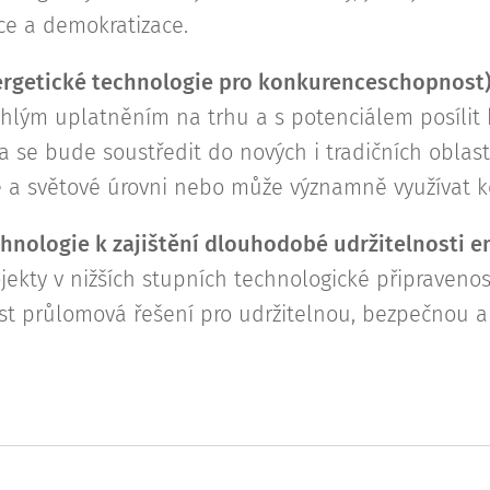
ace a demokratizace.
ergetické
technologie pro konkurenceschopnost
ychlým uplatněním na trhu a s potenciálem posíli
 se bude soustředit do nových i tradičních oblastí
ké a světové úrovni nebo může významně využívat 
hnologie k zajištění
dlouhodobé udržitelnosti e
ekty v nižších stupních technologické připravenos
st průlomová řešení pro udržitelnou, bezpečnou 