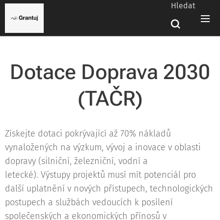
Hledat
Dotace Doprava 2030
(TAČR)
Získejte dotaci pokrývající až 70% nákladů
vynaložených na výzkum, vývoj a inovace v oblasti
dopravy (silniční, železniční, vodní a
letecké). Výstupy projektů musí mít potenciál pro
další uplatnění v nových přístupech, technologických
postupech a službách vedoucích k posílení
společenských a ekonomických přínosů v