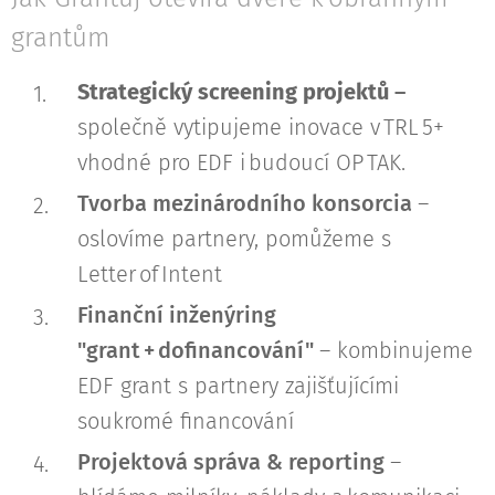
grantům
Strategický screening projektů
–
společně vytipujeme inovace v TRL 5+
vhodné pro EDF i budoucí OP TAK.
Tvorba mezinárodního konsorcia
–
oslovíme partnery, pomůžeme s
Letter of Intent
Finanční inženýring
"grant + dofinancování"
– kombinujeme
EDF grant s partnery zajišťujícími
soukromé financování
Projektová správa & reporting
–