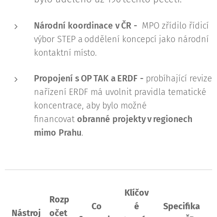
Národní koordinace v ČR -
MPO zřídilo řídicí
výbor STEP a oddělení koncepcí jako národní
kontaktní místo.
Propojení s OP TAK a ERDF -
probíhající revize
nařízení ERDF má uvolnit pravidla tematické
koncentrace, aby bylo možné
financovat
obranné projekty v regionech
mimo Prahu
.
Klíčov
Rozp
Co
é
Specifika
Nástroj
očet