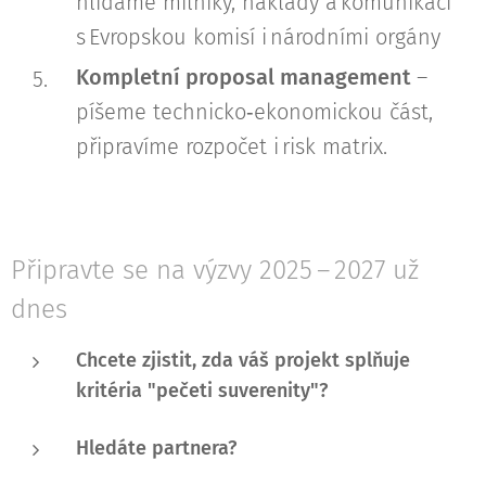
hlídáme milníky, náklady a komunikaci
s Evropskou komisí i národními orgány
Kompletní proposal management
–
píšeme technicko‑ekonomickou část,
připravíme rozpočet i risk matrix.
Připravte se na výzvy 2025 – 2027 už
dnes
Chcete zjistit, zda váš projekt splňuje
kritéria "pečeti suverenity"?
Hledáte partnera?