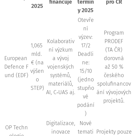
financuje
termín
pro ČR
2025
y 2025
Otevře
ní
Program
výzev:
Kolaborativ
PRODEF
1,065
17/2
ní výzkum
(TA ČR)
mld.
Deadli
European
a vývoj
dorovná
€ (na
ne:
Defence F
vojenských
až 50 %
výšen
15/10
und (EDF)
systémů,
českého
o
(jedno
materiálů,
spolufinancov
STEP)
stupňo
AI, C‑UAS aj.
ání vývojových
vé
projektů.
podání
)
Digitalizace,
Nové
OP Techn
inovace
temati
Projekty pouze