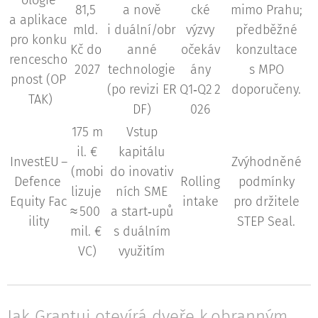
ologie
81,5
a nově
cké
mimo Prahu;
a aplikace
mld.
i duální/obr
výzvy
předběžné
pro konku
Kč do
anné
očekáv
konzultace
rencescho
2027
technologie
ány
s MPO
pnost (OP
(po revizi ER
Q1‑Q2 2
doporučeny.
TAK)
DF)
026
175 m
Vstup
il. €
kapitálu
InvestEU –
Zvýhodněné
(mobi
do inovativ
Defence
Rolling
podmínky
lizuje
ních SME
Equity Fac
intake
pro držitele
≈ 500
a start‑upů
ility
STEP Seal.
mil. €
s duálním
VC)
využitím
Jak Grantuj otevírá dveře k obranným