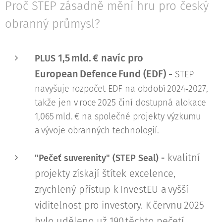
Proč STEP zásadně mění hru pro český
obranný průmysl?
1,5 mld. € navíc pro
PLUS
European Defence Fund (EDF) -
STEP
navyšuje rozpočet EDF na období 2024‑2027,
takže jen v roce 2025 činí dostupná alokace
1,065 mld. € na společné projekty výzkumu
a vývoje obranných technologií.
kvalitní
"Pečeť suverenity" (STEP Seal) -
projekty získají štítek excelence,
zrychlený přístup k InvestEU a vyšší
viditelnost pro investory. K červnu 2025
bylo uděleno už 190 těchto pečetí.