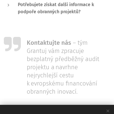
Potřebujete získat další informace k
podpoře obranných projektů?
Kontaktujte nás
– tým
Grantuj vám zpracuje
bezplatný předběžný audit
projektu a navrhne
nejrychlejší cestu
k evropskému financování
obranných inovací.