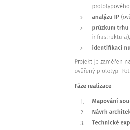
prototypového 
analýzu IP
(ově
průzkum trhu
infrastruktura),
identifikaci n
Projekt je zaměřen 
ověřený prototyp. Po
Fáze realizace
Mapování sou
Návrh archite
Technické exp