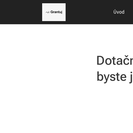
Úvod
Dotačn
byste 