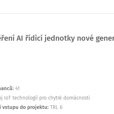
ěření AI řídicí jednotky nové gene
nanců:
41
j IoT technologií pro chytré domácnosti
i vstupu do projektu:
TRL 6