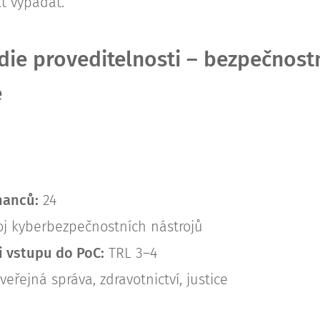
kt vypadat.
udie proveditelnosti – bezpečnost
e
nanců:
24
j kyberbezpečnostních nástrojů
i vstupu do PoC:
TRL 3–4
veřejná správa, zdravotnictví, justice