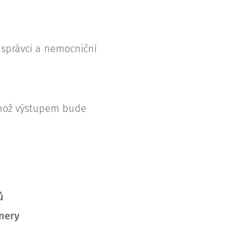
 správci a nemocniční
ehož výstupem bude
ů
tnery