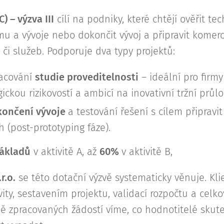
) – výzva III
cílí na podniky, které chtějí ověřit te
u a vývoje nebo dokončit vývoj a připravit komerc
 či služeb. Podporuje dva typy projektů:
racování
studie proveditelnosti
– ideální pro firmy 
ickou rizikovostí a ambicí na inovativní tržní průl
ončení vývoje
a testování řešení s cílem připrav
h (post-prototyping fáze).
ákladů
v aktivitě A, až
60%
v aktivitě B,
r.o.
se této dotační výzvě systematicky věnuje. K
ty, sestavením projektu, validací rozpočtu a celkov
ě zpracovaných žádostí víme, co hodnotitelé skute