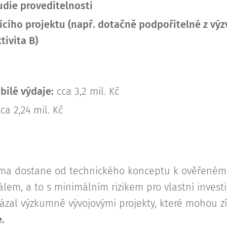
udie proveditelnosti
cího projektu (např. dotačně podpořitelné z výzv
tivita B)
bilé výdaje:
cca 3,2 mil. Kč
ca 2,24 mil. Kč
irma dostane od technického konceptu k ověřeném
em, a to s minimálním rizikem pro vlastní investi
ázal výzkumně vývojovými projekty, které mohou zí
.