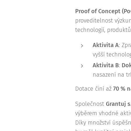
Proof of Concept (PoC
proveditelnost výzkum
technologií, produktů
Aktivita A
: Zp
vyšší technolog
Aktivita B
:
Dok
nasazení na tr
Dotace činí až
70 % n
Společnost
Grantuj s.
výběrem vhodné aktivi
Díky množství úspěšn