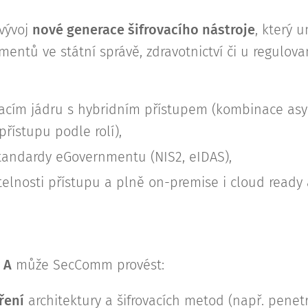
vývoj
nové generace šifrovacího nástroje
, který 
umentů ve státní správě, zdravotnictví či u regulov
vacím jádru s hybridním přístupem (kombinace asym
 přístupu podle rolí),
standardy eGovernmentu (NIS2, eIDAS),
telnosti přístupu a plně on-premise i cloud ready 
 A
může SecComm provést:
ření
architektury a šifrovacích metod (např. penetr