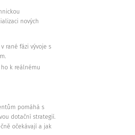
chnickou
ializaci nových
v rané fázi vývoje s
om.
it ho k reálnému
lientům pomáhá s
ou dotační strategií.
čně očekávají a jak