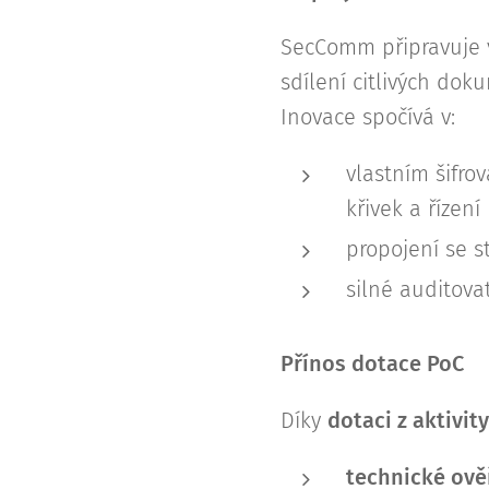
SecComm připravuje 
sdílení citlivých dok
Inovace spočívá v:
vlastním šifro
křivek a řízení
propojení se 
silné auditova
Přínos dotace PoC
Díky
dotaci z aktivity
technické ově