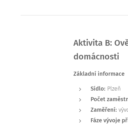
Aktivita B: Ov
domácnosti
Základní informace
Sídlo:
Plzeň
Počet zaměst
Zaměření:
vývo
Fáze vývoje př