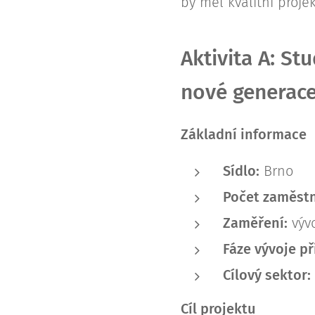
by měl kvalitní proje
Aktivita A: St
nové generac
Základní informace
Sídlo:
Brno
Počet zaměst
Zaměření:
vývo
Fáze vývoje př
Cílový sektor:
Cíl projektu