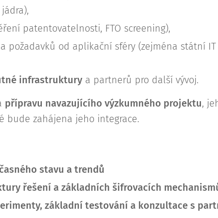
jádra),
ření patentovatelnosti, FTO screening),
a požadavků od aplikační sféry (zejména státní IT
utné infrastruktury
a partnerů pro další vývoj.
na
přípravu navazujícího výzkumného projektu
, j
té bude zahájena jeho integrace.
časného stavu a trendů
ktury řešení a základních šifrovacích mechanism
erimenty, základní testování a konzultace s par