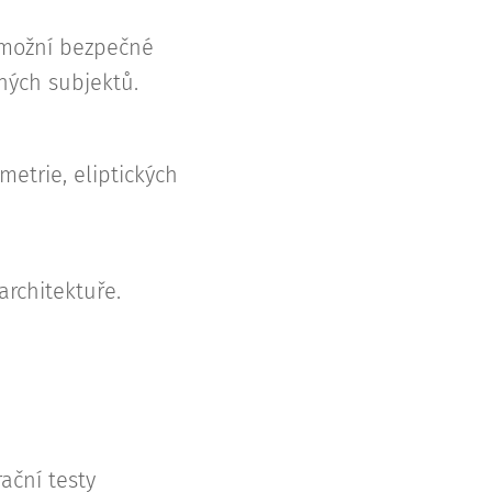
umožní bezpečné
aných subjektů.
etrie, eliptických
architektuře.
ační testy