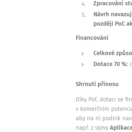
Zpracování st
Návrh navazují
později PoC ak
Financování
Celkové způso
Dotace 70 %:
c
Shrnutí přínosu
Díky PoC dotaci se f
s komerčním potenciál
aby na ní podnik nav
např. z výzvy
Aplikace