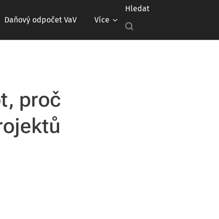
Hledat
Daňový odpočet VaV
Více
t, proč
rojektů