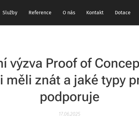
Služby
Reference
O nás
Kontakt
Dotace
í výzva Proof of Concep
ji měli znát a jaké typy p
podporuje
17.06.2025